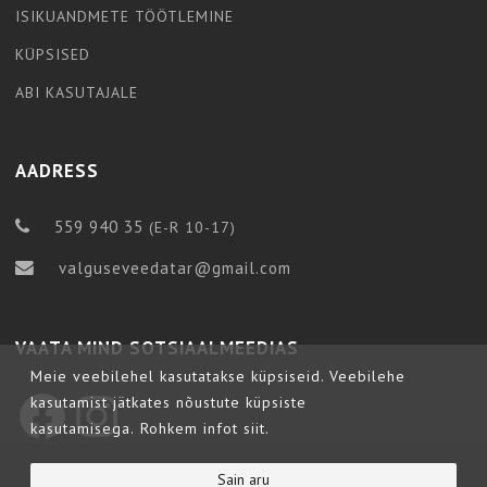
ISIKUANDMETE TÖÖTLEMINE
KÜPSISED
ABI KASUTAJALE
AADRESS
559 940 35
(E-R 10-17)
valguseveedatar@gmail.com
VAATA MIND SOTSIAALMEEDIAS
Meie veebilehel kasutatakse küpsiseid. Veebilehe
kasutamist jätkates nõustute küpsiste
Facebook
Instagram
kasutamisega.
Rohkem infot siit.
Copyright © 2023 Valguseveedatar.ee
Sain aru