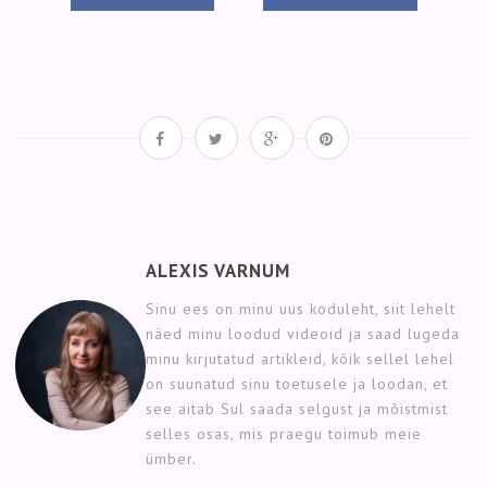
ALEXIS VARNUM
Sinu ees on minu uus koduleht, siit lehelt
näed minu loodud videoid ja saad lugeda
minu kirjutatud artikleid, kõik sellel lehel
on suunatud sinu toetusele ja loodan, et
see aitab Sul saada selgust ja mõistmist
selles osas, mis praegu toimub meie
ümber.