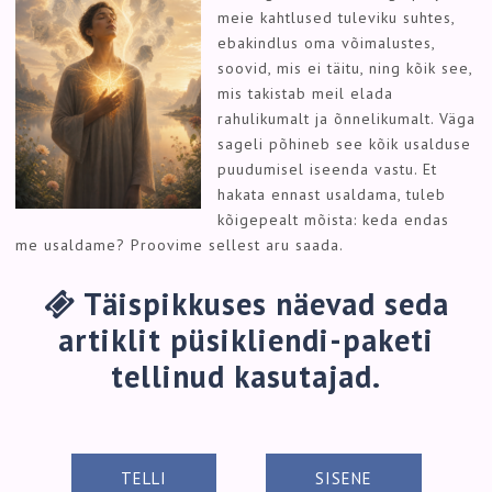
meie kahtlused tuleviku suhtes,
ebakindlus oma võimalustes,
soovid, mis ei täitu, ning kõik see,
mis takistab meil elada
rahulikumalt ja õnnelikumalt. Väga
sageli põhineb see kõik usalduse
puudumisel iseenda vastu. Et
hakata ennast usaldama, tuleb
kõigepealt mõista: keda endas
me usaldame? Proovime sellest aru saada.
Täispikkuses näevad seda
artiklit püsikliendi-paketi
tellinud kasutajad.
TELLI
SISENE