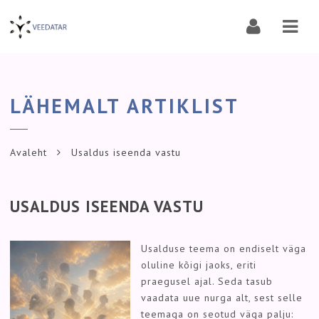
Navi
LÄHEMALT ARTIKLIST
Avaleht
Usaldus iseenda vastu
USALDUS ISEENDA VASTU
Usalduse teema on endiselt väga
oluline kõigi jaoks, eriti
praegusel ajal. Seda tasub
vaadata uue nurga alt, sest selle
teemaga on seotud väga palju: