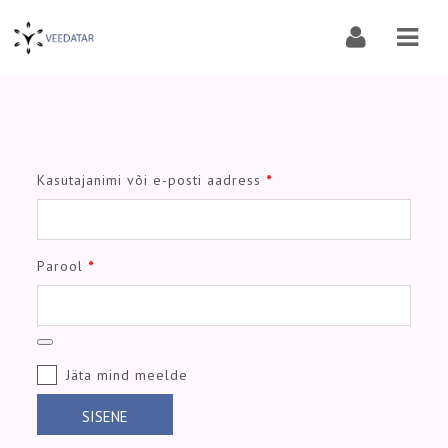
Navi
Nõutud
Kasutajanimi või e-posti aadress
*
Nõutud
Parool
*
Jäta mind meelde
SISENE