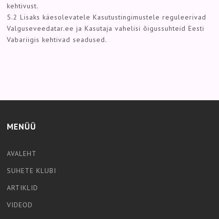
kehtivust.
5.2 Lisaks käesolevatele Kasutustingimustele reguleerivad
Valguseveedatar.ee ja Kasutaja vahelisi õigussuhteid Eesti
Vabariigis kehtivad seadused.
MENÜÜ
AVALEHT
SUHETE KLUBI
ARTIKLID
VIDEOD