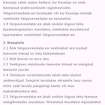
Kasutaja vahel alates hetkest, kui Kasutaja on seda
kinnitanud elektrooniliselt registreerudes
Valguseveedatar.ee kasutajaks või kui Kasutaja alustab
veebilehe Valguseveedatar.ee kasutamist.
1.4 Valguseveedatar.ee jätab endale õiguse teha
kasutustingimustes muudatusi, nimetatud muudatused
kajastatakse veebilehel Valguseveedatar.ee.
2. Hinnainfo
2.1 Kõik Valguseveedatar.ee veebilehel ära toodud
teenuste hinnad on ilma käibemaksuta.
2.2 Kõik hinnad on euro-des.
2.3 Veebipoes müüdavate teenuste hinnad on märgitud
teenuste juurde.
2.4 Tellimuse vormistamiseks tuleb täita nõutud
andmeväljad. Seejärel kuvatakse ekraanile tasu suurus,
mille saab tasuda pangalingi kaudu või muu
makselahenduse abil.
2.5 Valguseveedatar.ee jätab endale õiguse teha teenuse
müügihindades muudatusi. Nimetatud muudatusi kajastatakse