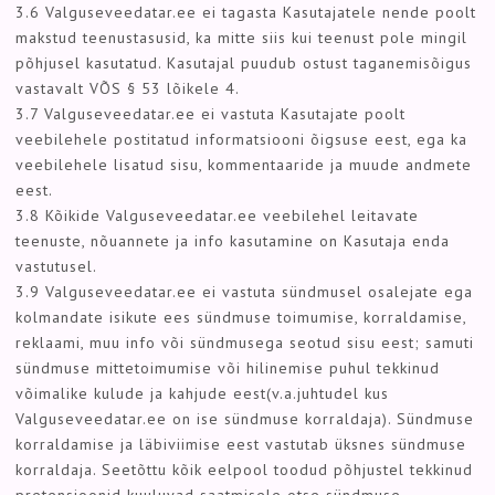
3.6 Valguseveedatar.ee ei tagasta Kasutajatele nende poolt
makstud teenustasusid, ka mitte siis kui teenust pole mingil
põhjusel kasutatud. Kasutajal puudub ostust taganemisõigus
vastavalt VÕS § 53 lõikele 4.
3.7 Valguseveedatar.ee ei vastuta Kasutajate poolt
veebilehele postitatud informatsiooni õigsuse eest, ega ka
veebilehele lisatud sisu, kommentaaride ja muude andmete
eest.
3.8 Kõikide Valguseveedatar.ee veebilehel leitavate
teenuste, nõuannete ja info kasutamine on Kasutaja enda
vastutusel.
3.9 Valguseveedatar.ee ei vastuta sündmusel osalejate ega
kolmandate isikute ees sündmuse toimumise, korraldamise,
reklaami, muu info või sündmusega seotud sisu eest; samuti
sündmuse mittetoimumise või hilinemise puhul tekkinud
võimalike kulude ja kahjude eest(v.a.juhtudel kus
Valguseveedatar.ee on ise sündmuse korraldaja). Sündmuse
korraldamise ja läbiviimise eest vastutab üksnes sündmuse
korraldaja. Seetõttu kõik eelpool toodud põhjustel tekkinud
pretensioonid kuuluvad saatmisele otse sündmuse