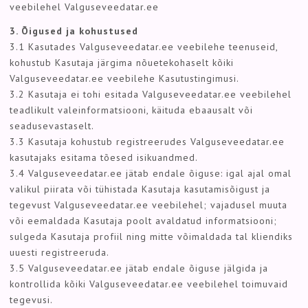
veebilehel Valguseveedatar.ee
3. Õigused ja kohustused
3.1 Kasutades Valguseveedatar.ee veebilehe teenuseid,
kohustub Kasutaja järgima nõuetekohaselt kõiki
Valguseveedatar.ee veebilehe Kasutustingimusi.
3.2 Kasutaja ei tohi esitada Valguseveedatar.ee veebilehel
teadlikult valeinformatsiooni, käituda ebaausalt või
seadusevastaselt.
3.3 Kasutaja kohustub registreerudes Valguseveedatar.ee
kasutajaks esitama tõesed isikuandmed.
3.4 Valguseveedatar.ee jätab endale õiguse: igal ajal omal
valikul piirata või tühistada Kasutaja kasutamisõigust ja
tegevust Valguseveedatar.ee veebilehel; vajadusel muuta
või eemaldada Kasutaja poolt avaldatud informatsiooni;
sulgeda Kasutaja profiil ning mitte võimaldada tal kliendiks
uuesti registreeruda.
3.5 Valguseveedatar.ee jätab endale õiguse jälgida ja
kontrollida kõiki Valguseveedatar.ee veebilehel toimuvaid
tegevusi.