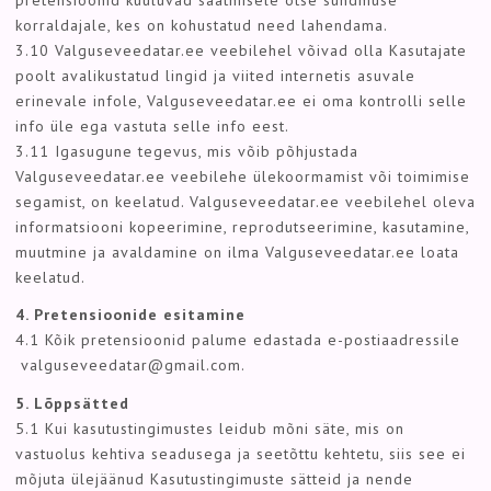
korraldajale, kes on kohustatud need lahendama.
3.10 Valguseveedatar.ee veebilehel võivad olla Kasutajate
poolt avalikustatud lingid ja viited internetis asuvale
erinevale infole, Valguseveedatar.ee ei oma kontrolli selle
info üle ega vastuta selle info eest.
3.11 Igasugune tegevus, mis võib põhjustada
Valguseveedatar.ee veebilehe ülekoormamist või toimimise
segamist, on keelatud. Valguseveedatar.ee veebilehel oleva
informatsiooni kopeerimine, reprodutseerimine, kasutamine,
muutmine ja avaldamine on ilma Valguseveedatar.ee loata
keelatud.
4. Pretensioonide esitamine
4.1 Kõik pretensioonid palume edastada e-postiaadressile
valguseveedatar@gmail.com
.
5. Lõppsätted
5.1 Kui kasutustingimustes leidub mõni säte, mis on
vastuolus kehtiva seadusega ja seetõttu kehtetu, siis see ei
mõjuta ülejäänud Kasutustingimuste sätteid ja nende