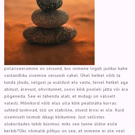
polariseerumine on seisund, kus inimene liigub justkui kahe
vastandliku sisemise seisundi vahel. Ühel hetkel võib ta
tunda jõudu, selgust ja usaldust elu vastu, teisel hetkel aga
abitust, ärevust, ohvritunnet, soovi kõik pooleli jätta või ära
põgeneda. See ei tähenda alati, et midagi on väliselt
valesti. Mõnikord võib elus olla kõik pealtnäha korras:
suhted toimivad, töö on stabiilne, otsest kriisi ei ole. Kuid
sisemiselt toimub ikkagi kõikumine. Just sellistes
olukordades tekib küsimus: miks see tunne üldse esile
kerkib?Üks võimalik põhjus on see, et inimene ei ole veel