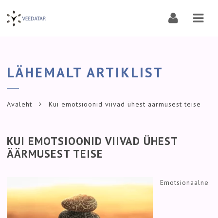
Navi
LÄHEMALT ARTIKLIST
Avaleht
Kui emotsioonid viivad ühest äärmusest teise
KUI EMOTSIOONID VIIVAD ÜHEST
ÄÄRMUSEST TEISE
Emotsionaalne