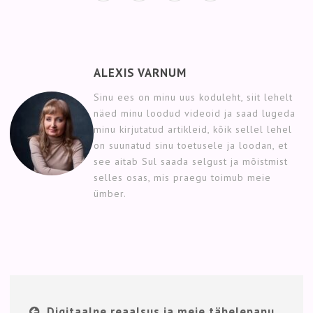
ALEXIS VARNUM
Sinu ees on minu uus koduleht, siit lehelt
näed minu loodud videoid ja saad lugeda
minu kirjutatud artikleid, kõik sellel lehel
on suunatud sinu toetusele ja loodan, et
see aitab Sul saada selgust ja mõistmist
selles osas, mis praegu toimub meie
ümber.
Digitaalne reaalsus ja meie tähelepanu