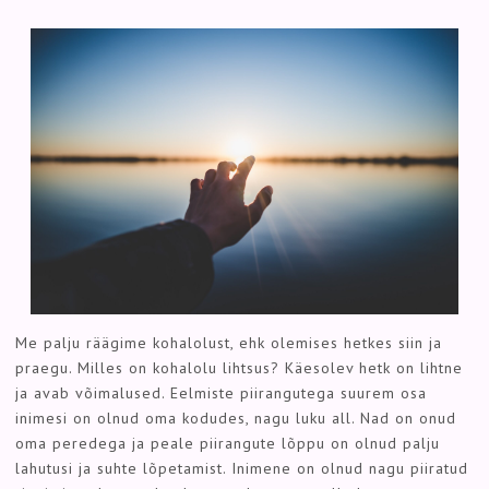
Me palju räägime kohalolust, ehk olemises hetkes siin ja
praegu. Milles on kohalolu lihtsus? Käesolev hetk on lihtne
ja avab võimalused. Eelmiste piirangutega suurem osa
inimesi on olnud oma kodudes, nagu luku all. Nad on onud
oma peredega ja peale piirangute lõppu on olnud palju
lahutusi ja suhte lõpetamist. Inimene on olnud nagu piiratud