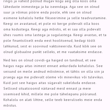
ringis ja vahest polnud mugav kogu aeg olla koos oma
lähedaste inimestega ja ka iseendaga. Aga see on olnud
suur ja võimas pööre enda poole, ehk see on olnud
esimene kohalolu hetke fikseerimine ja selle teadvustamine.
Keegi on avastanud, et pole nii kerge pidevalt olla koos
oma kodustega. Keegi aga mõistis, et ei saa olla pidevalt
ühes ruumis oma lastega ja sugulastega. Keegi avastas, et ta
pole finantsiliselt enda eest hoolitsenud, kedagi töölt
lahkunud, sest ei soovinud vaktsineerida. Kuid kõik see on
olnud globaalne punkt selleks, et me vaataksime endasse.
Ned kes on olnud covidi-ga haiged on tundnud, et see
haigus nagu aitas inimest ennast ankurdada kohalolus. See
seisund on meile andnud mõistmise, et tähtis on olla siin ja
praegu aga me pidevalt oleme või minevikus või tulevikus.
Kuid just see haigus aitas sügavalt sukelduda endasse.
Sellised situatsioonid näitavad meid ennast ja meie
sisemised kihid, millele me pole tähelepanu pööranud.
Kohalolu on alati lihtne, selle teeb keeruliseks meie enda
mõistus.