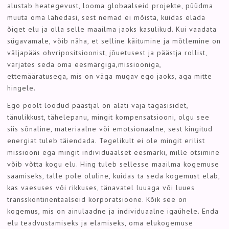
alustab heategevust, looma globaalseid projekte, püüdma
muuta oma lähedasi, sest nemad ei mõista, kuidas elada
õiget elu ja olla selle maailma jaoks kasulikud. Kui vaadata
sügavamale, võib näha, et selline käitumine ja mõtlemine on
väljapääs ohvripositsioonist, jõuetusest ja päästja rollist,
varjates seda oma eesmärgiga,missiooniga,
ettemääratusega, mis on väga mugav ego jaoks, aga mitte
hingele.
Ego poolt loodud päästjal on alati vaja tagasisidet,
tänulikkust, tähelepanu, mingit kompensatsiooni, olgu see
siis sõnaline, materiaalne või emotsionaalne, sest kingitud
energiat tuleb täiendada. Tegelikult ei ole mingit erilist
missiooni ega mingit individuaalset eesmärki, mille otsimine
võib võtta kogu elu. Hing tuleb sellesse maailma kogemuse
saamiseks, talle pole oluline, kuidas ta seda kogemust elab,
kas vaesuses või rikkuses, tänavatel luuaga või luues
transskontinentaalseid korporatsioone. Kõik see on
kogemus, mis on ainulaadne ja individuaalne igaühele. Enda
elu teadvustamiseks ja elamiseks, oma elukogemuse