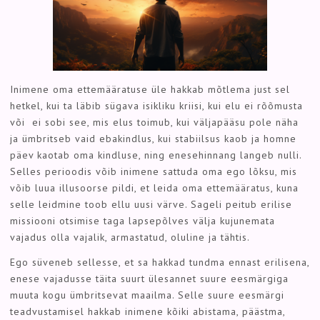
Inimene oma ettemääratuse üle hakkab mõtlema just sel
hetkel, kui ta läbib sügava isikliku kriisi, kui elu ei rõõmusta
või ei sobi see, mis elus toimub, kui väljapääsu pole näha
ja ümbritseb vaid ebakindlus, kui stabiilsus kaob ja homne
päev kaotab oma kindluse, ning enesehinnang langeb nulli.
Selles perioodis võib inimene sattuda oma ego lõksu, mis
võib luua illusoorse pildi, et leida oma ettemääratus, kuna
selle leidmine toob ellu uusi värve. Sageli peitub erilise
missiooni otsimise taga lapsepõlves välja kujunemata
vajadus olla vajalik, armastatud, oluline ja tähtis.
Ego süveneb sellesse, et sa hakkad tundma ennast erilisena,
enese vajadusse täita suurt ülesannet suure eesmärgiga
muuta kogu ümbritsevat maailma. Selle suure eesmärgi
teadvustamisel hakkab inimene kõiki abistama, päästma,