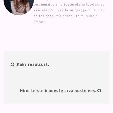
on suunatud sinu toetusele ja loodan, et
see aitab Sul saada selgust ja mõistmist
selles osas, mis praegu toimub meie
ümber.
Kaks reaalsust.
Hirm teiste inimeste arvamuste ees.