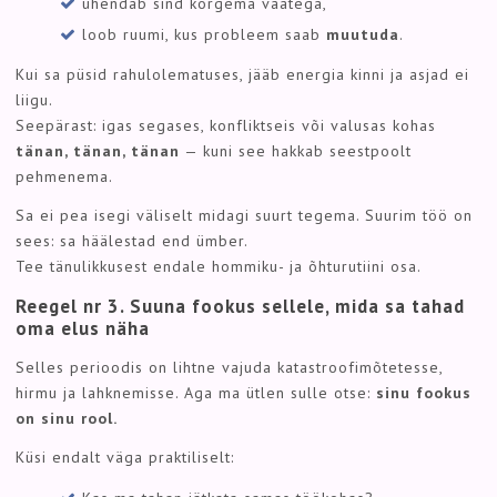
ühendab sind kõrgema vaatega,
loob ruumi, kus probleem saab
muutuda
.
Kui sa püsid rahulolematuses, jääb energia kinni ja asjad ei
liigu.
Seepärast: igas segases, konfliktseis või valusas kohas
tänan, tänan, tänan
— kuni see hakkab seestpoolt
pehmenema.
Sa ei pea isegi väliselt midagi suurt tegema. Suurim töö on
sees: sa häälestad end ümber.
Tee tänulikkusest endale hommiku- ja õhturutiini osa.
Reegel nr 3. Suuna fookus sellele, mida sa tahad
oma elus näha
Selles perioodis on lihtne vajuda katastroofimõtetesse,
hirmu ja lahknemisse. Aga ma ütlen sulle otse:
sinu fookus
on sinu rool.
Küsi endalt väga praktiliselt: