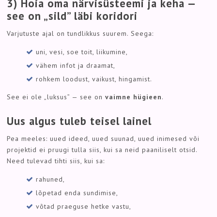
3) Hoia oma närvisüsteemi ja keha —
see on „sild” läbi koridori
Varjutuste ajal on tundlikkus suurem. Seega:
uni, vesi, soe toit, liikumine,
vähem infot ja draamat,
rohkem loodust, vaikust, hingamist.
See ei ole „luksus” — see on
vaimne hügieen
.
Uus algus tuleb teisel lainel
Pea meeles: uued ideed, uued suunad, uued inimesed või
projektid ei pruugi tulla siis, kui sa neid paaniliselt otsid.
Need tulevad tihti siis, kui sa:
rahuned,
lõpetad enda sundimise,
võtad praeguse hetke vastu,