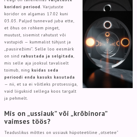
koridori periood
. Varjutuste
koridor on algamas 17.02 kuni
03.03. Paljud tunnevad juba ette,
et õhus on rohkem pinget,
muutust, sisemist rahutust või
vastupidi — kummalist tühjust ja
„pausirežiimi”. Selle loo eesmärk
on sind
rahustada ja selgitada
,
mis selle aja jooksul tavaliselt
toimub, ning
kuidas seda
perioodi enda kasuks kasutada
— nii, et sa ei võitleks protsessiga,
vaid liiguksid sellega koos targalt
ja pehmelt.
Mis on „ussiauk” või „krõbinora”
vaimses töös?
Teaduslikus mõttes on ussiauk hüpoteetiline „otsetee”