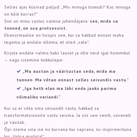
Selles ajas küsivad paljud: „Mis minuga toimub? Kas minuga
on kõik korras?”
Siin on minu vastus vaimse juhendajana:
see, mida sa
tunned, on osa protsessist.
Ebanormaalne on hoopis see, kui sa hakkad ennast maha
tegema ja endale ütlema, et oled „vale”.
Kirjuta endale valmis kaks lauset ja ütle neid igal hommikul
— nagu sisemine kokkulepe:
„Ma austan ja väärtustan seda, mida ma
tunnen. Ma võtan ennast selles seisundis vastu.”
„Iga hetk elan ma läbi enda jaoks parima
võimaliku variandi.”
Kui sa ei võta oma seisundit vastu, hakkad sa
transformatsioonile vastu seisma. Ja siis see venib, süveneb
ja väsitab.
Õpi olema sina ise nii kurvana kui vaprana, nii inspireerituna
kui „täitsa madalal”.