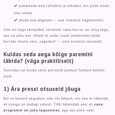
puhastada end rollidest ja siltidest, mis pole enam
sinu omad,
jõuda uue alguseni — uue sisemise nägemuseni.
See on nagu lävepakul seismine: vana korrus on selja taga,
uus on juba ees. Ainult et uude ruumi astumiseks tuleb
korraks muuta oma „sagedust” — oma sisemist seisundit.
Kuidas seda aega kõige paremini
läbida? (väga praktiliselt)
Soovitan sul hoida selle perioodi jooksul fookust kolmel
asjal.
1) Ära pressi otsuseid jõuga
Kui sa tunned segadust, udu või tühjust, siis see ei tähenda,
et sinuga on midagi valesti. Tihti tähendab see, et
vana
programm on juba lagunemas
, aga uus pole veel