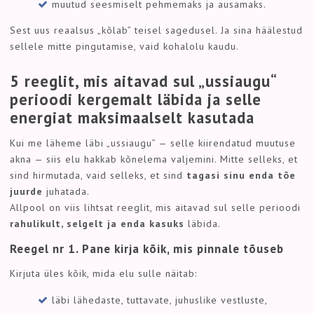
muutud seesmiselt pehmemaks ja ausamaks.
Sest uus reaalsus „kõlab” teisel sagedusel. Ja sina häälestud
sellele mitte pingutamise, vaid kohalolu kaudu.
5 reeglit, mis aitavad sul „ussiaugu“
perioodi kergemalt läbida ja selle
energiat maksimaalselt kasutada
Kui me läheme läbi „ussiaugu” — selle kiirendatud muutuse
akna — siis elu hakkab kõnelema valjemini. Mitte selleks, et
sind hirmutada, vaid selleks, et sind
tagasi sinu enda tõe
juurde
juhatada.
Allpool on viis lihtsat reeglit, mis aitavad sul selle perioodi
rahulikult, selgelt ja enda kasuks
läbida.
Reegel nr 1. Pane kirja kõik, mis pinnale tõuseb
Kirjuta üles kõik, mida elu sulle näitab:
läbi lähedaste, tuttavate, juhuslike vestluste,