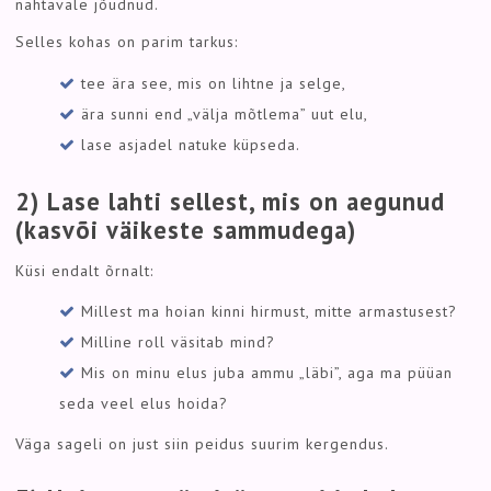
nähtavale jõudnud.
Selles kohas on parim tarkus:
tee ära see, mis on lihtne ja selge,
ära sunni end „välja mõtlema” uut elu,
lase asjadel natuke küpseda.
2) Lase lahti sellest, mis on aegunud
(kasvõi väikeste sammudega)
Küsi endalt õrnalt:
Millest ma hoian kinni hirmust, mitte armastusest?
Milline roll väsitab mind?
Mis on minu elus juba ammu „läbi”, aga ma püüan
seda veel elus hoida?
Väga sageli on just siin peidus suurim kergendus.