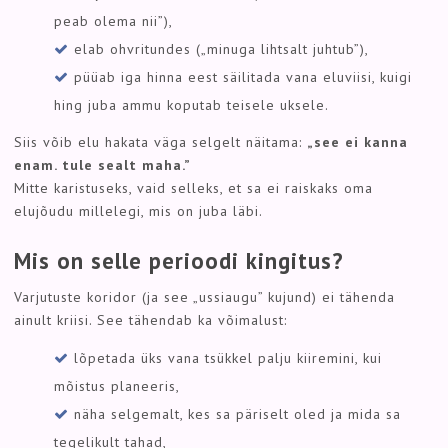
peab olema nii”),
elab ohvritundes („minuga lihtsalt juhtub”),
püüab iga hinna eest säilitada vana eluviisi, kuigi
hing juba ammu koputab teisele uksele.
Siis võib elu hakata väga selgelt näitama:
„see ei kanna
enam. tule sealt maha.”
Mitte karistuseks, vaid selleks, et sa ei raiskaks oma
elujõudu millelegi, mis on juba läbi.
Mis on selle perioodi kingitus?
Varjutuste koridor (ja see „ussiaugu” kujund) ei tähenda
ainult kriisi. See tähendab ka võimalust:
lõpetada üks vana tsükkel palju kiiremini, kui
mõistus planeeris,
näha selgemalt, kes sa päriselt oled ja mida sa
tegelikult tahad,