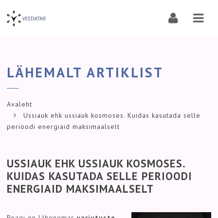
Navi
LÄHEMALT ARTIKLIST
Avaleht
Ussiauk ehk ussiauk kosmoses. Kuidas kasutada selle
perioodi energiaid maksimaalselt
USSIAUK EHK USSIAUK KOSMOSES.
KUIDAS KASUTADA SELLE PERIOODI
ENERGIAID MAKSIMAALSELT
Peagi on lähenemas
varjutuste