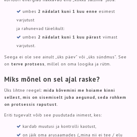
umbes
2 nädalat kuni 1 kuu enne
esimest
varjutust
ja rahunevad täielikult:
umbes
2 nädalat kuni 1 kuu pärast
viimast
varjutust.
Seega ei ole see ainult „üks päev” või „üks sündmus”. See
on
terve protsess
, millel on oma loogika ja rütm.
Miks mõnel on sel ajal raske?
Üks lihtne reegel:
mida kõvemini me hoiame kinni
sellest, mis on sisemiselt juba aegunud, seda rohkem
on protsessis raputust
.
Eriti tugevalt võib see puudutada inimest, kes:
kardab muutusi ja kontrolli kaotust,
on jäik oma arusaamades („mina nii ei tee / elu