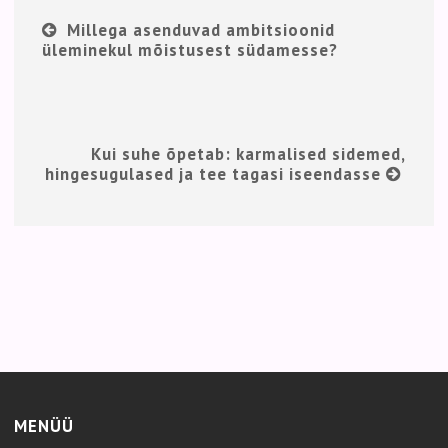
Millega asenduvad ambitsioonid
üleminekul mõistusest südamesse?
Kui suhe õpetab: karmalised sidemed,
hingesugulased ja tee tagasi iseendasse
MENÜÜ