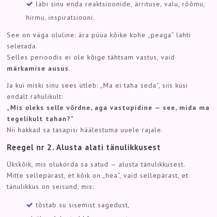
läbi sinu enda reaktsioonide, ärrituse, valu, rõõmu,
hirmu, inspiratsiooni.
See on väga oluline: ära püüa kõike kohe „peaga” lahti
seletada.
Selles perioodis ei ole kõige tähtsam vastus, vaid
märkamise ausus
.
Ja kui miski sinu sees ütleb: „Ma ei taha seda”, siis küsi
endalt rahulikult:
„Mis oleks selle võrdne, aga vastupidine — see, mida ma
tegelikult tahan?”
Nii hakkad sa tasapisi häälestuma uuele rajale.
Reegel nr 2. Alusta alati tänulikkusest
Ükskõik, mis olukorda sa satud — alusta tänulikkusest.
Mitte sellepärast, et kõik on „hea”, vaid sellepärast, et
tänulikkus on seisund, mis:
tõstab su sisemist sagedust,