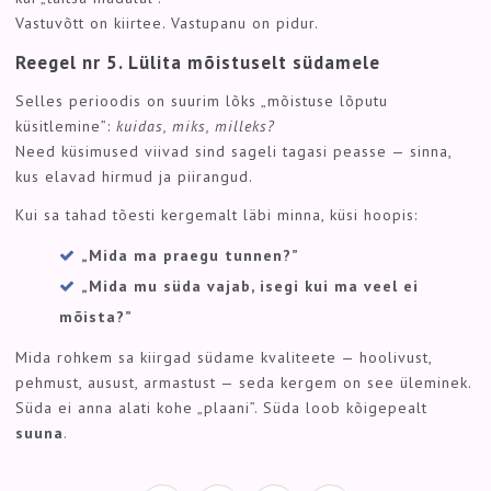
Vastuvõtt on kiirtee. Vastupanu on pidur.
Reegel nr 5. Lülita mõistuselt südamele
Selles perioodis on suurim lõks „mõistuse lõputu
küsitlemine”:
kuidas, miks, milleks?
Need küsimused viivad sind sageli tagasi peasse — sinna,
kus elavad hirmud ja piirangud.
Kui sa tahad tõesti kergemalt läbi minna, küsi hoopis:
„Mida ma praegu tunnen?”
„Mida mu süda vajab, isegi kui ma veel ei
mõista?”
Mida rohkem sa kiirgad südame kvaliteete — hoolivust,
pehmust, ausust, armastust — seda kergem on see üleminek.
Süda ei anna alati kohe „plaani”. Süda loob kõigepealt
suuna
.