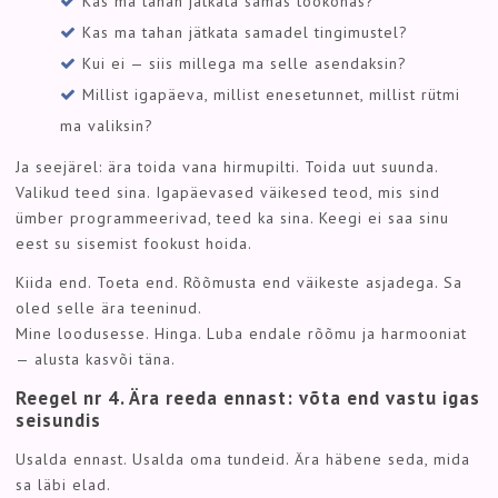
Kas ma tahan jätkata samas töökohas?
Kas ma tahan jätkata samadel tingimustel?
Kui ei — siis millega ma selle asendaksin?
Millist igapäeva, millist enesetunnet, millist rütmi
ma valiksin?
Ja seejärel: ära toida vana hirmupilti. Toida uut suunda.
Valikud teed sina. Igapäevased väikesed teod, mis sind
ümber programmeerivad, teed ka sina. Keegi ei saa sinu
eest su sisemist fookust hoida.
Kiida end. Toeta end. Rõõmusta end väikeste asjadega. Sa
oled selle ära teeninud.
Mine loodusesse. Hinga. Luba endale rõõmu ja harmooniat
— alusta kasvõi täna.
Reegel nr 4. Ära reeda ennast: võta end vastu igas
seisundis
Usalda ennast. Usalda oma tundeid. Ära häbene seda, mida
sa läbi elad.