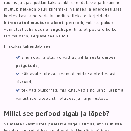
ruumis ja ajas: justkui kaks punkti ühendatakse ja liikumine
muutub hetkega palju kiiremaks. Vaimses ja energeetilises
keeles kasutame seda kujundit selleks, et kirjeldada
kiirendatud muutuse akent
: perioodi, mil elu pakub
võimalust teha
suur arenguhüpe
ilma, et peaksid kõike
läbima vana, aeglase tee kaudu.
Praktikas tähendab see:
sinu sees ja elus võivad
asjad kiiresti ümber
paigutuda
,
nähtavale tulevad teemad, mida sa oled edasi
lükanud,
tekivad olukorrad, mis kutsuvad sind
lahti laskma
vanast identiteedist, rollidest ja harjumustest.
Millal see periood algab ja lõpeb?
Vaimsetes käsitlustes peetakse sageli silmas, et varjutuste
koridori energiad hakkavad end „kokku sättima” juba: