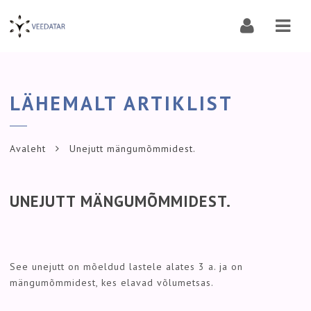
Navi
LÄHEMALT ARTIKLIST
Avaleht
Unejutt mängumõmmidest.
UNEJUTT MÄNGUMÕMMIDEST.
See unejutt on mõeldud lastele alates 3 a. ja on
mängumõmmidest, kes elavad võlumetsas.