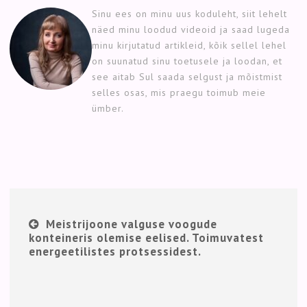
Sinu ees on minu uus koduleht, siit lehelt
näed minu loodud videoid ja saad lugeda
minu kirjutatud artikleid, kõik sellel lehel
on suunatud sinu toetusele ja loodan, et
see aitab Sul saada selgust ja mõistmist
selles osas, mis praegu toimub meie
ümber.
Meistrijoone valguse voogude
konteineris olemise eelised. Toimuvatest
energeetilistes protsessidest.