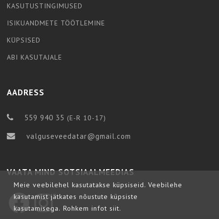
KASUTUSTINGIMUSED
ISIKUANDMETE TÖÖTLEMINE
KÜPSISED
ABI KASUTAJALE
AADRESS
559 940 35
(E-R 10-17)
valguseveedatar@gmail.com
VAATA MIND SOTSIAALMEEDIAS
Meie veebilehel kasutatakse küpsiseid. Veebilehe
kasutamist jätkates nõustute küpsiste
Facebook
Instagram
kasutamisega.
Rohkem infot siit.