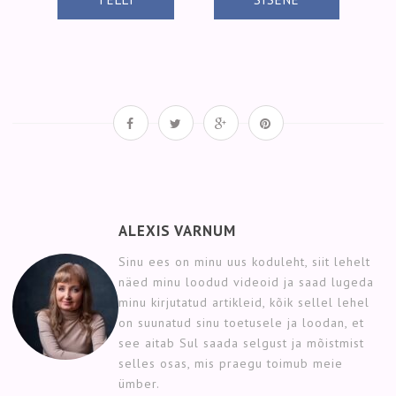
ALEXIS VARNUM
Sinu ees on minu uus koduleht, siit lehelt
näed minu loodud videoid ja saad lugeda
minu kirjutatud artikleid, kõik sellel lehel
on suunatud sinu toetusele ja loodan, et
see aitab Sul saada selgust ja mõistmist
selles osas, mis praegu toimub meie
ümber.