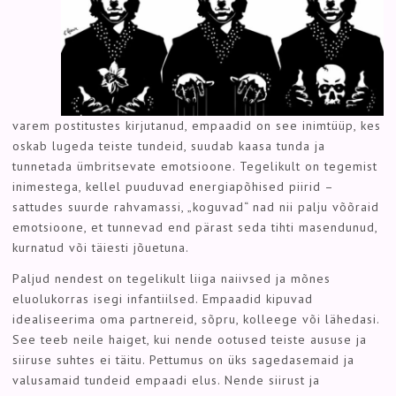
varem postitustes kirjutanud, empaadid on see inimtüüp, kes
oskab lugeda teiste tundeid, suudab kaasa tunda ja
tunnetada ümbritsevate emotsioone. Tegelikult on tegemist
inimestega, kellel puuduvad energiapõhised piirid –
sattudes suurde rahvamassi, „koguvad“ nad nii palju võõraid
emotsioone, et tunnevad end pärast seda tihti masendunud,
kurnatud või täiesti jõuetuna.
Paljud nendest on tegelikult liiga naiivsed ja mõnes
eluolukorras isegi infantiilsed. Empaadid kipuvad
idealiseerima oma partnereid, sõpru, kolleege või lähedasi.
See teeb neile haiget, kui nende ootused teiste aususe ja
siiruse suhtes ei täitu. Pettumus on üks sagedasemaid ja
valusamaid tundeid empaadi elus. Nende siirust ja