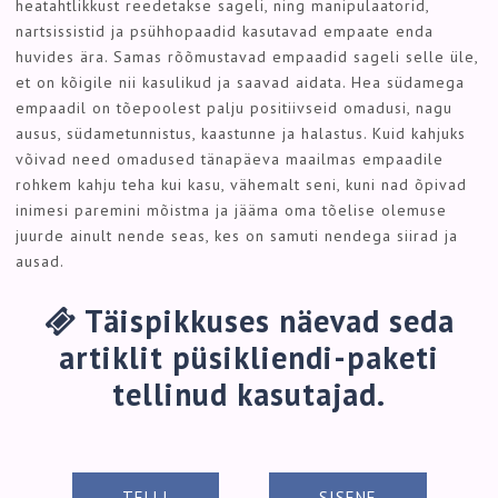
heatahtlikkust reedetakse sageli, ning manipulaatorid,
nartsissistid ja psühhopaadid kasutavad empaate enda
huvides ära. Samas rõõmustavad empaadid sageli selle üle,
et on kõigile nii kasulikud ja saavad aidata. Hea südamega
empaadil on tõepoolest palju positiivseid omadusi, nagu
ausus, südametunnistus, kaastunne ja halastus. Kuid kahjuks
võivad need omadused tänapäeva maailmas empaadile
rohkem kahju teha kui kasu, vähemalt seni, kuni nad õpivad
inimesi paremini mõistma ja jääma oma tõelise olemuse
juurde ainult nende seas, kes on samuti nendega siirad ja
ausad.
Täispikkuses näevad seda
artiklit püsikliendi-paketi
tellinud kasutajad.
TELLI
SISENE