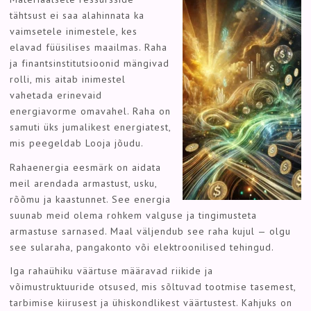
tähtsust ei saa alahinnata ka
vaimsetele inimestele, kes
elavad füüsilises maailmas. Raha
ja finantsinstitutsioonid mängivad
rolli, mis aitab inimestel
vahetada erinevaid
energiavorme omavahel. Raha on
samuti üks jumalikest energiatest,
mis peegeldab Looja jõudu.
Rahaenergia eesmärk on aidata
meil arendada armastust, usku,
rõõmu ja kaastunnet. See energia
suunab meid olema rohkem valguse ja tingimusteta
armastuse sarnased. Maal väljendub see raha kujul — olgu
see sularaha, pangakonto või elektroonilised tehingud.
Iga rahaühiku väärtuse määravad riikide ja
võimustruktuuride otsused, mis sõltuvad tootmise tasemest,
tarbimise kiirusest ja ühiskondlikest väärtustest. Kahjuks on