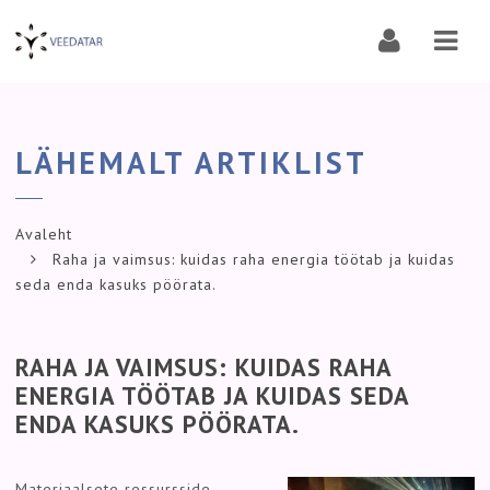
Navi
LÄHEMALT ARTIKLIST
Avaleht
Raha ja vaimsus: kuidas raha energia töötab ja kuidas
seda enda kasuks pöörata.
RAHA JA VAIMSUS: KUIDAS RAHA
ENERGIA TÖÖTAB JA KUIDAS SEDA
ENDA KASUKS PÖÖRATA.
Materiaalsete ressursside