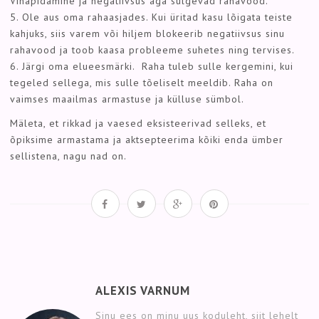
Vihapidamine ja negatiivsus aga sulgevad rahavood.
5. Ole aus oma rahaasjades. Kui üritad kasu lõigata teiste
kahjuks, siis varem või hiljem blokeerib negatiivsus sinu
rahavood ja toob kaasa probleeme suhetes ning tervises.
6. Järgi oma elueesmärki. Raha tuleb sulle kergemini, kui
tegeled sellega, mis sulle tõeliselt meeldib. Raha on
vaimses maailmas armastuse ja külluse sümbol.
Mäleta, et rikkad ja vaesed eksisteerivad selleks, et
õpiksime armastama ja aktsepteerima kõiki enda ümber
sellistena, nagu nad on.
ALEXIS VARNUM
Sinu ees on minu uus koduleht, siit lehelt