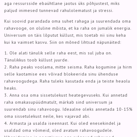
aga ressursside ebaühtlane jaotus üks põhjustest, miks
paljud inimesed tunnevad rahulolematust ja stressi.
Kui soovid parandada oma suhet rahaga ja suurendada oma
rahavooge, on oluline mõista, et ka raha on jumalik energia.
Universum on täis lõputut küllust, mis toetab nii sinu keha
kui ka vaimset kasvu. Siin on mõned lihtsad näpunäited:
1. Ole alati tänulik selle raha eest, mis sul juba on.
Tänulikkus toob küllust juurde.
2. Raha peaks voolama, mitte seisma. Raha kogumine ja hirm
selle kaotamise ees võivad blokeerida sinu ühenduse
rahavoogudega. Raha tuleks kasutada enda ja teiste heaolu
heaks.
3. Anna osa oma sissetulekust heategevuseks. Kui annetad
raha omakasupüüdmatult, märkab sind universum ja
suurendab sinu rahavoogu. Ideaalne oleks annetada 10-15%
oma sissetulekust neile, kes vajavad abi.
4. Armasta ja usalda iseennast. Kui oled enesekindel ja
usaldad oma võimeid, oled avatum rahavoogudele.