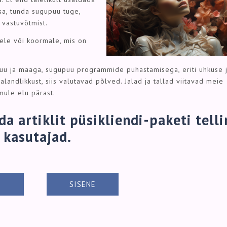
sa, tunda sugupuu tuge,
 vastuvõtmist.
usele või koormale, mis on
uu ja maaga, sugupuu programmide puhastamisega, eriti uhkuse 
andlikkust, siis valutavad põlved. Jalad ja tallad viitavad meie
mule elu pärast.
a artiklit püsikliendi-paketi tell
kasutajad.
I
SISENE