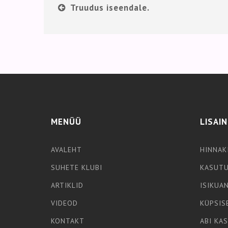
Truudus iseendale.
MENÜÜ
LISAI
AVALEHT
HINNAK
SUHETE KLUBI
KASUTU
ARTIKLID
ISIKUA
VIDEOD
KÜPSIS
KONTAKT
ABI KA