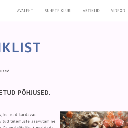
AVALEHT
SUHETE KLUBI
ARTIKLID
VIDEOD
IKLIST
jused.
DETUD PÕHJUSED.
is, kui nad kardavad
ovitud tulemuste saavutamine
. Et end täielikult usaldada