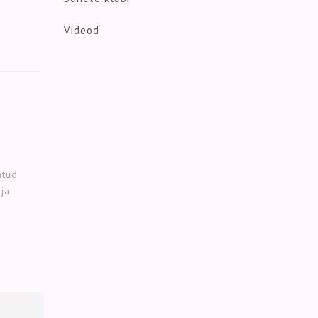
Videod
atud
 ja