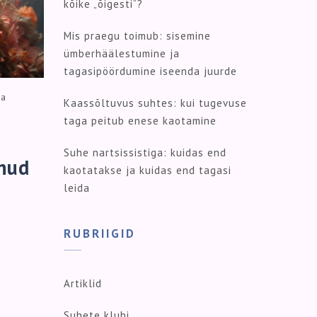
kõike „õigesti“?
Mis praegu toimub: sisemine
ümberhäälestumine ja
tagasipöördumine iseenda juurde
ja
Kaassõltuvus suhtes: kui tugevuse
taga peitub enese kaotamine
Suhe nartsissistiga: kuidas end
inud
kaotatakse ja kuidas end tagasi
leida
RUBRIIGID
Artiklid
Suhete klubi