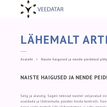
LÄHEMALT ART
Avaleht
Naiste haigused ja nende peidetud põh
NAISTE HAIGUSED JA NENDE PEI
Selg ja alaselg. Sageli tekivad naistel seljavalud si
usaldada ja lõdvestuda, püüdes hoida kontrolli. So
naise jaoks toimub läbi lõdvestumise ja rahu energia