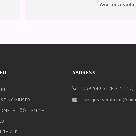
Ava oma süda
NFO
AADRESS
559 940 35
(E-R 10-17)
IRI
valguseveedatar@gma
STINGIMUSED
NDMETE TÖÖTLEMINE
ED
SUTAJALE