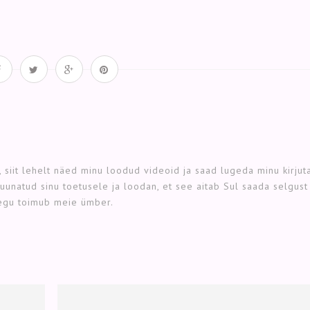
 siit lehelt näed minu loodud videoid ja saad lugeda minu kirjut
 suunatud sinu toetusele ja loodan, et see aitab Sul saada selgust
aegu toimub meie ümber.