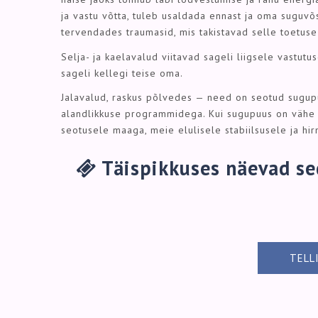
ja vastu võtta, tuleb usaldada ennast ja oma suguvõ
tervendades traumasid, mis takistavad selle toetuse
Selja- ja kaelavalud viitavad sageli liigsele vastut
sageli kellegi teise oma.
Jalavalud, raskus põlvedes — need on seotud sugup
alandlikkuse programmidega. Kui sugupuus on vähe al
seotusele maaga, meie elulisele stabiilsusele ja hir
Täispikkuses näevad sed
TELL