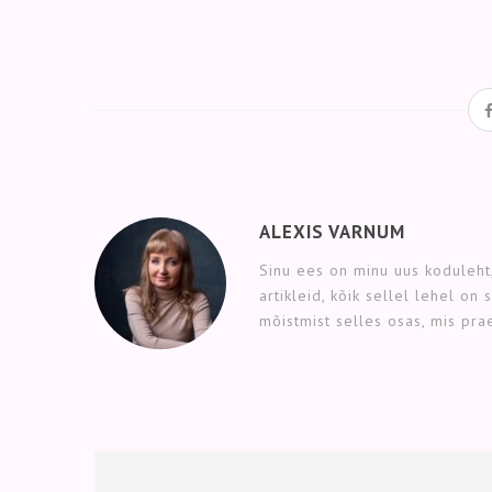
ALEXIS VARNUM
Sinu ees on minu uus koduleht,
artikleid, kõik sellel lehel on
mõistmist selles osas, mis pr