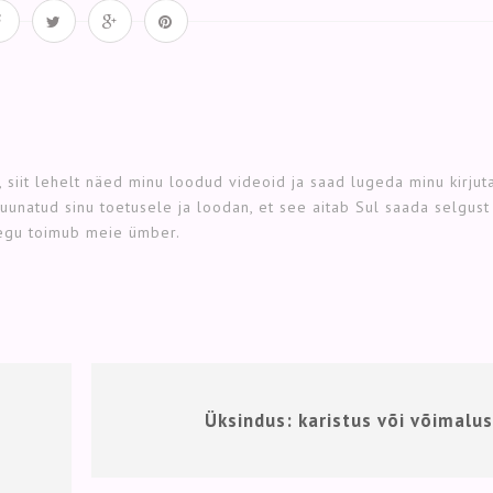
 siit lehelt näed minu loodud videoid ja saad lugeda minu kirjut
 suunatud sinu toetusele ja loodan, et see aitab Sul saada selgust
aegu toimub meie ümber.
Üksindus: karistus või võimalu