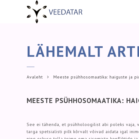
LÄHEMALT ART
Avaleht
Meeste psühhosomaatika: haiguste ja p
MEESTE PSÜHHOSOMAATIKA: HAI
See ei tähenda, et psühholoogilist abi poleks vaja, 
targa spetsialisti pilk kõrvalt võivad aidata igal in
ning oskuse tulla toime oma sisemiste konfliktide ja