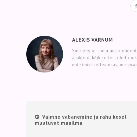
ALEXIS VARNUM
Sinu ees on minu uus koduleht,
artikleid, kõik sellel lehel on
mõistmist selles osas, mis pr
Vaimne vabanemine ja rahu keset
muutuvat maailma