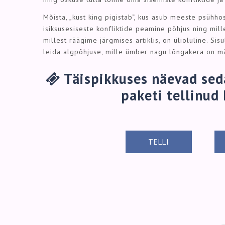
Mõista, „kust king pigistab“, kus asub meeste psühho
isiksusesiseste konfliktide peamine põhjus ning mil
millest räägime järgmises artiklis, on ülioluline. Sisu
leida algpõhjuse, mille ümber nagu lõngakera on mä
Täispikkuses näevad seda
paketi tellinud 
TELLI