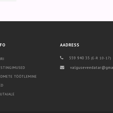
NFO
AADRESS
559 940 35
(E-R 10-17)
IRI
valguseveedatar@gma
STINGIMUSED
NDMETE TÖÖTLEMINE
ED
SUTAJALE