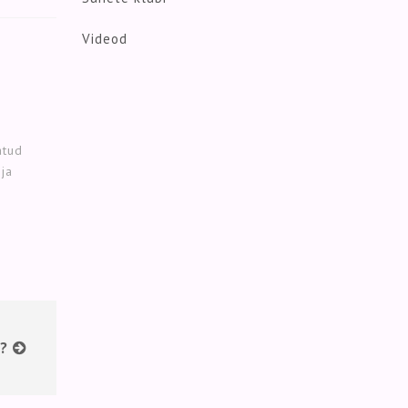
Videod
atud
 ja
s?