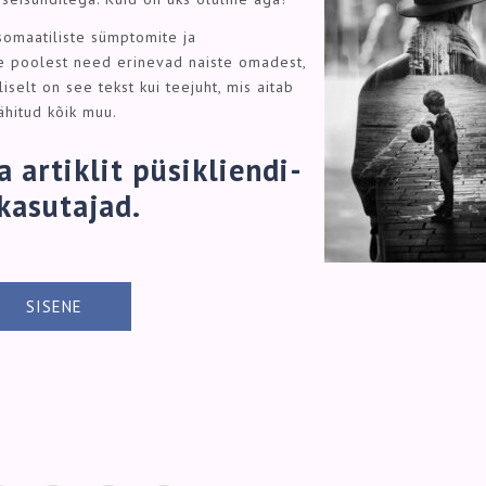
somaatiliste sümptomite ja
le poolest need erinevad naiste omadest,
liselt on see tekst kui teejuht, mis aitab
hitud kõik muu.
 artiklit püsikliendi-
kasutajad.
SISENE