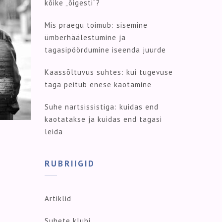
kõike „õigesti“?
Mis praegu toimub: sisemine
ümberhäälestumine ja
tagasipöördumine iseenda juurde
Kaassõltuvus suhtes: kui tugevuse
taga peitub enese kaotamine
Suhe nartsissistiga: kuidas end
kaotatakse ja kuidas end tagasi
leida
RUBRIIGID
Artiklid
Suhete klubi