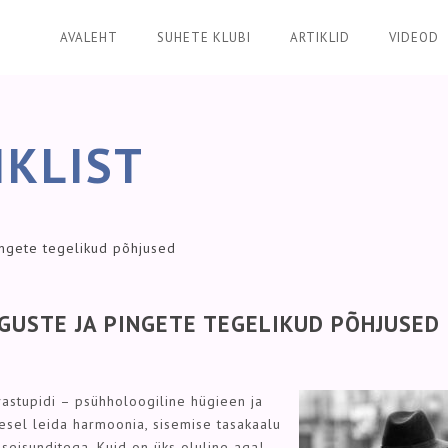
AVALEHT
SUHETE KLUBI
ARTIKLID
VIDEOD
IKLIST
ingete tegelikud põhjused
GUSTE JA PINGETE TEGELIKUD PÕHJUSED
vastupidi – psühholoogiline hügieen ja
imesel leida harmoonia, sisemise tasakaalu
 seisunditega. Kuid on üks oluline aga!