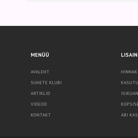
MENÜÜ
LISAI
AVALEHT
HINNAK
SUHETE KLUBI
KASUTU
ARTIKLID
ISIKUA
VIDEOD
KÜPSIS
KONTAKT
ABI KA