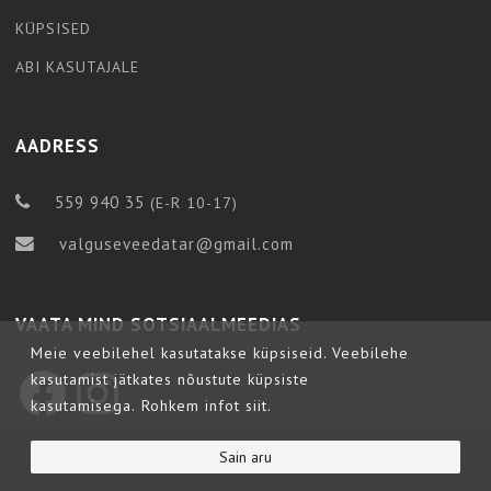
KÜPSISED
ABI KASUTAJALE
AADRESS
559 940 35
(E-R 10-17)
valguseveedatar@gmail.com
VAATA MIND SOTSIAALMEEDIAS
Meie veebilehel kasutatakse küpsiseid. Veebilehe
kasutamist jätkates nõustute küpsiste
Facebook
Instagram
kasutamisega.
Rohkem infot siit.
Copyright © 2023 Valguseveedatar.ee
Sain aru