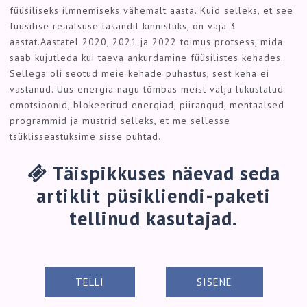
füüsiliseks ilmnemiseks vähemalt aasta. Kuid selleks, et see
füüsilise reaalsuse tasandil kinnistuks, on vaja 3
aastat.Aastatel 2020, 2021 ja 2022 toimus protsess, mida
saab kujutleda kui taeva ankurdamine füüsilistes kehades.
Sellega oli seotud meie kehade puhastus, sest keha ei
vastanud. Uus energia nagu tõmbas meist välja lukustatud
emotsioonid, blokeeritud energiad, piirangud, mentaalsed
programmid ja mustrid selleks, et me sellesse
tsüklisseastuksime sisse puhtad.
Täispikkuses näevad seda
artiklit püsikliendi-paketi
tellinud kasutajad.
TELLI
SISENE