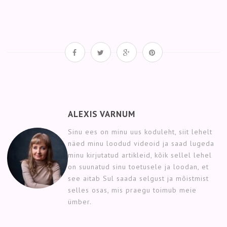
ALEXIS VARNUM
Sinu ees on minu uus koduleht, siit lehelt
näed minu loodud videoid ja saad lugeda
minu kirjutatud artikleid, kõik sellel lehel
on suunatud sinu toetusele ja loodan, et
see aitab Sul saada selgust ja mõistmist
selles osas, mis praegu toimub meie
ümber.