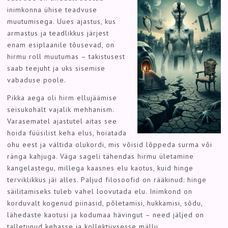
inimkonna ühise teadvuse
muutumisega. Uues ajastus, kus
armastus ja teadlikkus järjest
enam esiplaanile tõusevad, on
hirmu roll muutumas – takistusest
saab teejuht ja uks sisemise
vabaduse poole.
Pikka aega oli hirm ellujäämise
seisukohalt vajalik mehhanism.
Varasematel ajastutel aitas see
hoida füüsilist keha elus, hoiatada
ohu eest ja vältida olukordi, mis võisid lõppeda surma või
ränga kahjuga. Väga sageli tähendas hirmu ületamine
kangelastegu, millega kaasnes elu kaotus, kuid hinge
terviklikkus jäi alles. Paljud filosoofid on rääkinud: hinge
säilitamiseks tuleb vahel loovutada elu. Inimkond on
korduvalt kogenud piinasid, põletamisi, hukkamisi, sõdu,
lähedaste kaotusi ja kodumaa hävingut – need jäljed on
talletunud kehasse ja kollektiivsesse mällu.