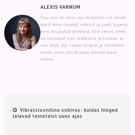
ALEXIS VARNUM
Sinu ees on minu uus koduleht, siit lehelt
näed minu loodud videoid ja saad lugeda
minu kirjutatud artikleid, kõik sellel lehel
on suunatud sinu toetusele ja loodan, et
see aitab Sul saada selgust ja mõistmist
selles osas, mis praegu toimub meie
ümber.
Vibratsiooniline sobivus: kuidas hinged
leiavad teineteist uues ajas