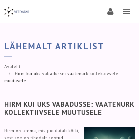
Navi
LÄHEMALT ARTIKLIST
Avaleht
Hirm kui uks vabadusse: vaatenurk kollektiivsele
muutusele
HIRM KUI UKS VABADUSSE: VAATENURK
KOLLEKTIIVSELE MUUTUSELE
Hirm on teema, mis puudutab kõiki,
sest see on tihedalt seotud