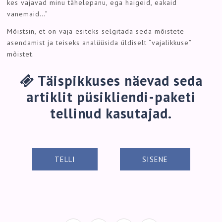
kes vajavad minu tähelepanu, ega haigeid, eakaid
vanemaid…”
Mõistsin, et on vaja esiteks selgitada seda mõistete
asendamist ja teiseks analüüsida üldiselt “vajalikkuse”
mõistet.
Täispikkuses näevad seda
artiklit püsikliendi-paketi
tellinud kasutajad.
TELLI
SISENE