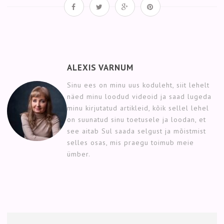
ALEXIS VARNUM
Sinu ees on minu uus koduleht, siit lehelt
näed minu loodud videoid ja saad lugeda
minu kirjutatud artikleid, kõik sellel lehel
on suunatud sinu toetusele ja loodan, et
see aitab Sul saada selgust ja mõistmist
selles osas, mis praegu toimub meie
ümber.