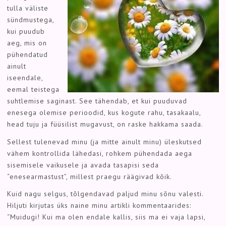
tulla väliste
sündmustega,
kui puudub
aeg, mis on
pühendatud
ainult
iseendale,
eemal teistega
suhtlemise saginast. See tähendab, et kui puuduvad
enesega olemise perioodid, kus kogute rahu, tasakaalu,
head tuju ja füüsilist mugavust, on raske hakkama saada.
Sellest tulenevad minu (ja mitte ainult minu) üleskutsed
vähem kontrollida lähedasi, rohkem pühendada aega
sisemisele vaikusele ja avada tasapisi seda
“enesearmastust”, millest praegu räägivad kõik.
Kuid nagu selgus, tõlgendavad paljud minu sõnu valesti.
Hiljuti kirjutas üks naine minu artikli kommentaarides:
“Muidugi! Kui ma olen endale kallis, siis ma ei vaja lapsi,