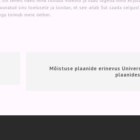
 siit lehelt näed minu loodud videoid ja saad lugeda minu kirjut
 suunatud sinu toetusele ja loodan, et see aitab Sul saada selgust
aegu toimub meie ümber.
Mõistuse plaanide erinevus Univer
plaanide