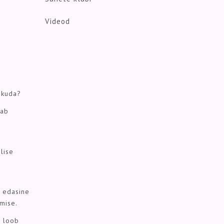
Videod
iikuda?
nab
lise
b edasine
umise.
s loob