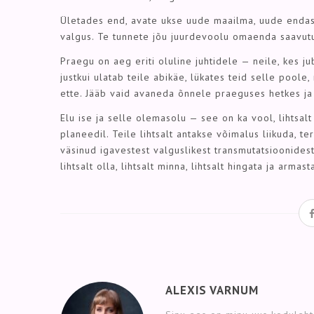
Ületades end, avate ukse uude maailma, uude endass
valgus. Te tunnete jõu juurdevoolu omaenda saavutus
Praegu on aeg eriti oluline juhtidele — neile, kes 
justkui ulatab teile abikäe, lükates teid selle poole,
ette. Jääb vaid avaneda õnnele praeguses hetkes ja 
Elu ise ja selle olemasolu — see on ka vool, lihtsal
planeedil. Teile lihtsalt antakse võimalus liikuda, t
väsinud igavestest valguslikest transmutatsioonidest
lihtsalt olla, lihtsalt minna, lihtsalt hingata ja arma
ALEXIS VARNUM