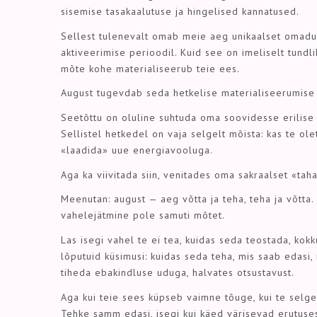
sisemise tasakaalutuse ja hingelised kannatused.
Sellest tulenevalt omab meie aeg unikaalset omadust
aktiveerimise perioodil. Kuid see on imeliselt tundli
mõte kohe materialiseerub teie ees.
August tugevdab seda hetkelise materialiseerumise
Seetõttu on oluline suhtuda oma soovidesse erilise e
Sellistel hetkedel on vaja selgelt mõista: kas te ol
«laadida» uue energiavooluga.
Aga ka viivitada siin, venitades oma sakraalset «taha
Meenutan: august — aeg võtta ja teha, teha ja võtta.
vahelejätmine pole samuti mõtet.
Las isegi vahel te ei tea, kuidas seda teostada, kok
lõputuid küsimusi: kuidas seda teha, mis saab edasi
tiheda ebakindluse uduga, halvates otsustavust.
Aga kui teie sees küpseb vaimne tõuge, kui te selge
Tehke samm edasi, isegi kui käed värisevad erutuses