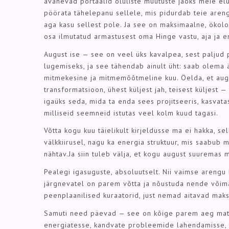
avanevad portaalid oluliste muutuste jaoks meie e
pöörata tähelepanu sellele, mis pidurdab teie areng
aga kasu sellest pole. Ja see on maksimaalne, ökolo
osa ilmutatud armastusest oma Hinge vastu, aja ja e
August ise — see on veel üks kavalpea, sest paljud
lugemiseks, ja see tähendab ainult üht: saab olema ä
mitmekesine ja mitmemõõtmeline kuu. Öelda, et augu
transformatsioon, ühest küljest jah, teisest küljest — 
igaüks seda, mida ta enda sees projitseeris, kasvatas,
milliseid seemneid istutas veel kolm kuud tagasi.
Võtta kogu kuu täielikult kirjeldusse ma ei hakka, se
välkkiirusel, nagu ka energia struktuur, mis saabub 
nähtav.Ja siin tuleb välja, et kogu august suuremas
Pealegi igasuguste, absoluutselt. Nii vaimse arengu 
järgnevatel on parem võtta ja nõustuda nende võim
peenplaanilised kuraatorid, just nemad aitavad maksi
Samuti need päevad — see on kõige parem aeg mater
energiatesse, kandvate probleemide lahendamisse, te