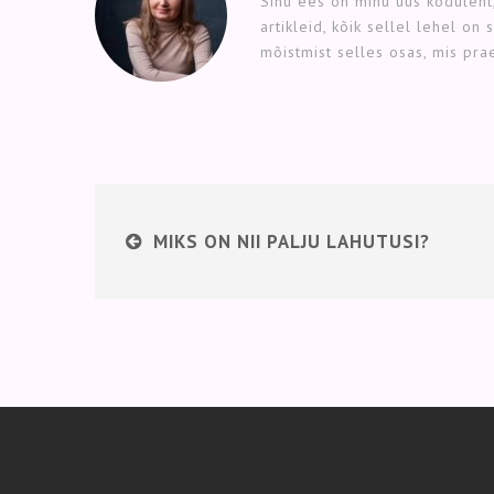
Sinu ees on minu uus koduleht,
artikleid, kõik sellel lehel on
mõistmist selles osas, mis pr
MIKS ON NII PALJU LAHUTUSI?