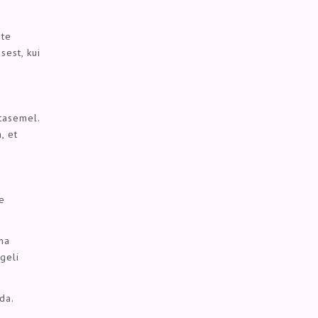
ate
sest, kui
 tasemel.
, et
de
ama
geli
da.