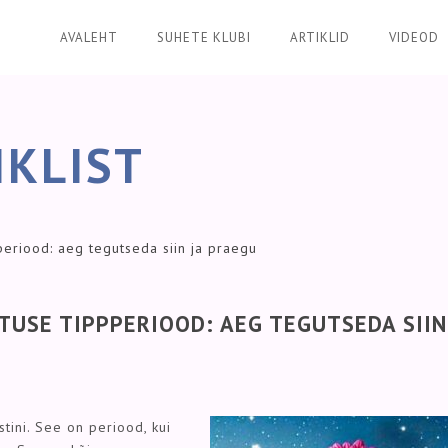
AVALEHT
SUHETE KLUBI
ARTIKLID
VIDEOD
IKLIST
periood: aeg tegutseda siin ja praegu
ETUSE TIPPPERIOOD: AEG TEGUTSEDA SIIN
stini. See on periood, kui