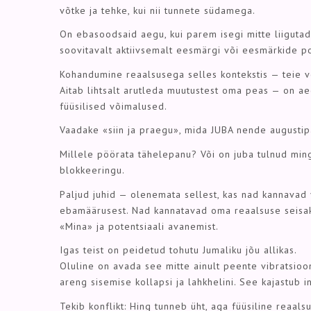
võtke ja tehke, kui nii tunnete südamega.
On ebasoodsaid aegu, kui parem isegi mitte liigutada
soovitavalt aktiivsemalt eesmärgi või eesmärkide p
Kohandumine reaalsusega selles kontekstis — teie 
Aitab lihtsalt arutleda muutustest oma peas — on aeg
füüsilised võimalused.
Vaadake «siin ja praegu», mida JUBA nende augustipäe
Millele pöörata tähelepanu? Või on juba tulnud ming
blokkeeringu.
Paljud juhid — olenemata sellest, kas nad kannavad
ebamäärusest. Nad kannatavad oma reaalsuse seisaku 
«Mina» ja potentsiaali avanemist.
Igas teist on peidetud tohutu Jumaliku jõu allikas.
Oluline on avada see mitte ainult peente vibratsioon
areng sisemise kollapsi ja lahkhelini. See kajastub 
Tekib konflikt: Hing tunneb üht, aga füüsiline reaals