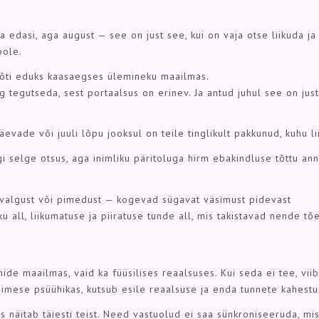
 edasi, aga august — see on just see, kui on vaja otse liikuda ja
oole.
võti eduks kaasaegses ülemineku maailmas.
 tegutseda, sest portaalsus on erinev. Ja antud juhul see on just
vade või juuli lõpu jooksul on teile tinglikult pakkunud, kuhu l
i selge otsus, aga inimliku päritoluga hirm ebakindluse tõttu an
 valgust või pimedust — kogevad sügavat väsimust pidevast
all, liikumatuse ja piiratuse tunde all, mis takistavad nende tõe
ide maailmas, vaid ka füüsilises reaalsuses. Kui seda ei tee, vii
inimese psüühikas, kutsub esile reaalsuse ja enda tunnete kahest
us näitab täiesti teist. Need vastuolud ei saa sünkroniseeruda, mi