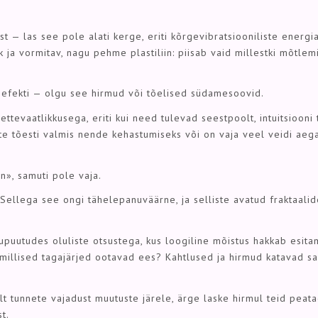
 — las see pole alati kerge, eriti kõrgevibratsiooniliste energi
k ja vormitav, nagu pehme plastiliin: piisab vaid millestki mõtlemi
 efekti — olgu see hirmud või tõelised südamesoovid.
ttevaatlikkusega, eriti kui need tulevad seestpoolt, intuitsiooni
ete tõesti valmis nende kehastumiseks või on vaja veel veidi aega
n», samuti pole vaja.
 Sellega see ongi tähelepanuväärne, ja selliste avatud fraktaali
kupuutudes oluliste otsustega, kus loogiline mõistus hakkab esit
, millised tagajärjed ootavad ees? Kahtlused ja hirmud katavad sa
lt tunnete vajadust muutuste järele, ärge laske hirmul teid peata
t.