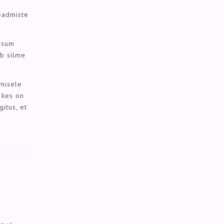
eadmiste
ersum
ub silme
amisele
a kes on
itus, et