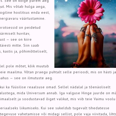
lus. See on kõige parem aeg
ut. Mis võtab hulga aega,
ogiline hoolitsus enda eest,
nergiavaru väärtustamine.
 protsessid on peidetud
ärmiselt huvitav,
st — see on kiire
täiesti mitte. Siin saab
 kastis ja, põhimõtteliselt,
llel pole mõtet, kõik muutub
meie maailma. Võtan praegu puhtalt selle perioodi, mis on hästi j
 mahus — see on ilmutuste aeg.
kui ka füüsilise reaalsuse omad. Sellel nädalal ja tõenäoliselt
alustega, mida Universum annab. Iga valguse Hinge juurde on m
maalselt ja soodustavad õiget valikut, mis viib teie Vaimu voolu 
iaalseks liikumiseks. Kui see sukeldub tugevalt tihedatesse
gevuse vahetamisse või midagi sellist, pole vaja viivitada, liht