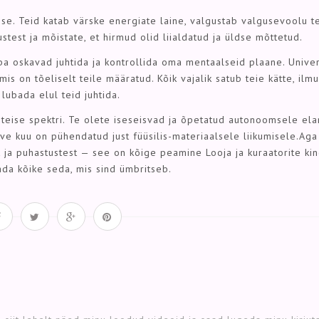
e. Teid katab värske energiate laine, valgustab valgusevoolu t
test ja mõistate, et hirmud olid liialdatud ja üldse mõttetud.
juba oskavad juhtida ja kontrollida oma mentaalseid plaane. Univ
 mis on tõeliselt teile määratud. Kõik vajalik satub teie kätte, ilm
lubada elul teid juhtida.
t teise spektri. Te olete iseseisvad ja õpetatud autonoomsele el
erve kuu on pühendatud just füüsilis-materiaalsele liikumisele.Ag
 ja puhastustest — see on kõige peamine Looja ja kuraatorite king
stada kõike seda, mis sind ümbritseb.