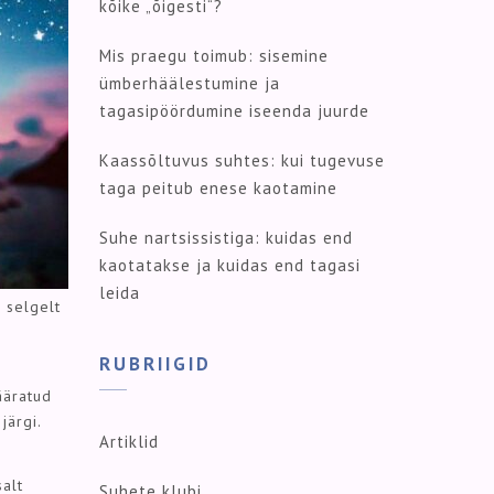
kõike „õigesti“?
Mis praegu toimub: sisemine
ümberhäälestumine ja
tagasipöördumine iseenda juurde
Kaassõltuvus suhtes: kui tugevuse
taga peitub enese kaotamine
Suhe nartsissistiga: kuidas end
kaotatakse ja kuidas end tagasi
leida
a selgelt
RUBRIIGID
ääratud
järgi.
Artiklid
salt
Suhete klubi